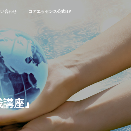
問い合わせ
コアエッセンス公式HP
践
講
座
』