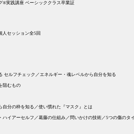
グ®実践講座 ベーシッククラス卒業証
× 個人セッション全5回
る セルフチェック／エネルギー・魂レベルから自分を知る
を阻むもの
ら自分の枠を知る／使い慣れた『マスク』とは
・ハイアーセルフ／葛藤の仕組み／問いかけの技術／5つの傷のタ