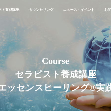
スト育成講座
カウンセリング
ニュース・イベント
お
C
o
u
r
s
e
セ
ラ
ピ
ス
ト
養
成
講
座
エ
ッ
セ
ン
ス
ヒ
ー
リ
ン
グ
®
実