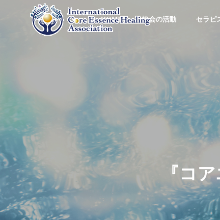
HOME
協会の活動
セラピ
『
コ
ア